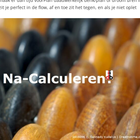
. maak er dan tijd voorPlan daadwerkelijk denk/plan of droom uren i
 perfect in de flow, af en toe zit het tegen, en als je niet oplet