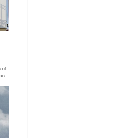
 of
van