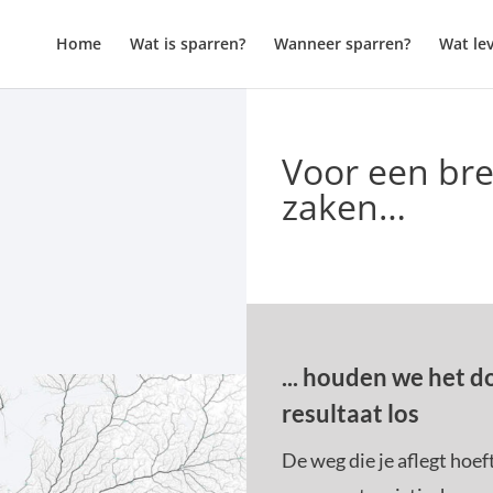
Home
Wat is sparren?
Wanneer sparren?
Wat le
Voor een bre
zaken…
... houden we het d
resultaat los
De weg die je aflegt hoef