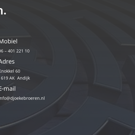
n.
Mobiel
06 – 401 221 10
Adres
Knokkel 60
1619 AK Andijk
E-mail
info@djoekebroeren.nl